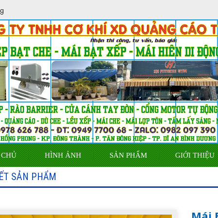
ng
 CHỦ
HÌNH ẢNH
SẢN PHẨM
GIỚI THIỆU
IẾT SẢN PHẨM
Mái 