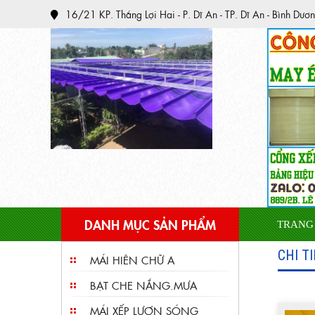
16/21 KP. Thắng Lợi Hai - P. Dĩ An - TP. Dĩ An - Bình Dươ
DANH MỤC SẢN PHẨM
TRANG
CHI T
MÁI HIÊN CHỮ A
BẠT CHE NẮNG.MƯA
MÁI XẾP LƯỢN SÓNG