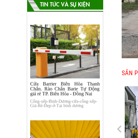
TIN TỨC VÀ SỰ KIỆN
Cửa Barrier Biên Hòa Thanh
Chắn. Rào Chắn Barie Tự Động
giá rẻ TP. Biên Hòa - Đồng Nai
SẢN P
Cổng-xếp-Bình-Dương-cửa-cổng-xếp-
Giá-Rẻ-Đẹp-ở-Tại bình dương