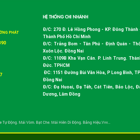
HỆ THỐNG CHI NHÁNH
Đ/C: 270 Đ. Lê Hồng Phong - KP. Đông Thành - 
ƯỜNG PHÁT
Thành Phố Hồ Chí Minh
390
Đ/C: Trảng Bom - Tân Phú - Định Quán - Th
Xuôn Lộc. Đồng Nai
Đ/C: 1109B Kha Vạn Cân. P. Linh Trung. Thà
Đức. TPHCM
ĐC: 1151 Đường Bùi Văn Hòa, P Long Bình, TP
7
Đồng Nai
Đ/C: Đạ Huoai, Đạ Tẻh, Cát Tiên, Bảo Lộc, Đ
Dương, Lâm Đồng
 Tự Động. Mái Vòm. Bạt Che. Mái Hiên Di Động. Bảng Hiệu.Vvv...