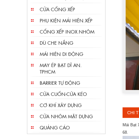
CỬA CỔNG XẾP
PHỤ KIỆN MÁI HIÊN.XẾP
CỔNG XẾP INOX.NHÔM
DÙ CHE NẮNG
MÁI HIÊN DI ĐỘNG
MAY ÉP BẠT DĨ AN.
TPHCM
BARRIER TỰ ĐỘNG
CỬA CUỐN-CỬA KÉO
CƠ KHÍ XÂY DỰNG
CHI T
CỬA NHÔM MẶT DỰNG
Mái Bạt 
QUẢNG CÁO
68.