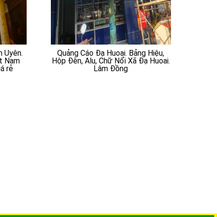
n Uyên.
Quảng Cáo Đạ Huoai. Bảng Hiệu,
MÁI 
ạt Nam
Hộp Đèn, Alu, Chữ Nổi Xã Đạ Huoai.
MÁI H
á rẻ
Lâm Đồng
ĐỘ