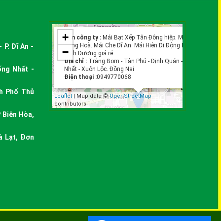
×
+
Tên công ty :
Mái Bạt Xếp Tân Đông hiệp. Mái Bạt Kéo
Đông Hoà. Mái Che Dĩ An. Mái Hiên Di Động Phường
P. Dĩ An -
−
Bình Dương giá rẻ
Địa chỉ :
Trảng Bom - Tân Phú - Định Quán - Thống
ống Nhất -
Nhất - Xuôn Lộc. Đồng Nai
Điện thoại :
0949770068
nh Phố Thủ
Leaflet
| Map data ©
OpenStreetMap
contributors
 Biên Hòa,
à Lạt, Đơn