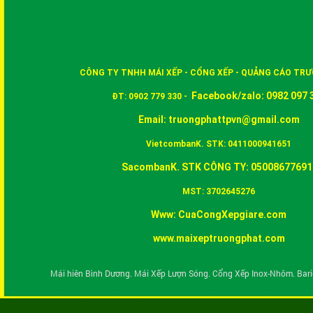
động đẹp mắt và sang trọng
Ở nước chúng ta để có được một chiếc
tô tô không phải là điều dễ dàng nhất là
trong thời đại suy thoái kinh tế như
hiện nay. Vì thế việc lắp đặt một mái
che nhà xe để che nắng, che mưa bảo
vệ cho chiếc xe thân yêu khỏi thời tiết
CÔNG TY TNHH MÁI XẾP - CỔNG XẾP - QUẢNG CÁO TR
nắng mưa thất thường là điều cần thiết
Facebook/zalo: 0982 097 
ĐT: 0902 779 330 -
Email:
truongphattpvn@gmail.com
VietcombanK. STK: 0411000941651
SacombanK. STK CÔNG TY: 05008677691
MST: 3702645276
Www: CuaCongXepgiare.com
www.maixeptruongphat.com
Đơn vị chuyên gia công cung cấp
lắp đặt và sửa chữa cửa cổng xếp
số 1 tại Bình Dương
Mái hiên Bình Dương. Mái Xếp Lượn Sóng. Cổng Xếp Inox-Nhôm. Barie
Đơn vị chuyên gia công cung cấp lắp
đặt và sửa chữa cửa cổng xếp số 1 tại
Bình Dương