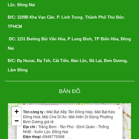
Lộc. Đồng Nai
Đ/C: 1109B Kha Vạn Cân. P. Linh Trung. Thành Phố Thủ Đức.
TPHCM
ĐC: 1151 Đường Bùi Văn Hòa, P Long Bình, TP Biên Hòa, Đồng
Nai
Đ/C: Đạ Huoai, Đạ Tẻh, Cát Tiên, Bảo Lộc, Đà Lạt, Đơn Dương,
Lâm Đồng
Leaflet
BẢN ĐỒ
| Map data ©
OpenStreetMap
contributors
×
+
Tên công ty :
Mái Bạt Xếp Tân Đông hiệp. Mái Bạt Kéo
Đông Hoà. Mái Che Dĩ An. Mái Hiên Di Động Phường
−
Bình Dương giá rẻ
Địa chỉ :
Trảng Bom - Tân Phú - Định Quán - Thống
Nhất - Xuôn Lộc. Đồng Nai
Điện thoại :
0949770068