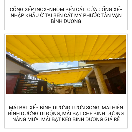
CỔNG XẾP INOX-NHÔM BẾN CÁT. CỬA CỔNG XẾP
NHẬP KHẨU Ở TẠI BẾN CÁT MỸ PHƯỚC TÂN VẠN
BÌNH DƯƠNG
MÁI BẠT XẾP BÌNH DƯƠNG LƯỢN SÓNG, MÁI HIÊN
BÌNH DƯƠNG DI ĐỘNG, MÁI BẠT CHE BÌNH DƯƠNG
NẮNG MƯA. MÁI BẠT KÉO BÌNH DƯƠNG GIÁ RẺ