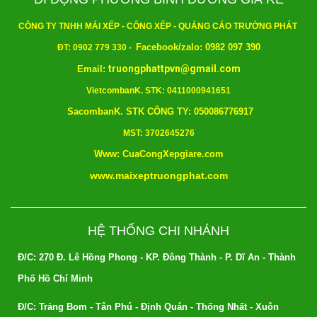
CÔNG TY TNHH MÁI XẾP - CỔNG XẾP - QUẢNG CÁO TRƯỜNG PHÁT
Facebook/zalo: 0982 097 390
ĐT: 0902 779 330 -
truongphattpvn@gmail.com
Email:
VietcombanK. STK: 0411000941651
SacombanK. STK CÔNG TY: 050086776917
MST: 3702645276
Www: CuaCongXepgiare.com
www.maixeptruongphat.com
HỆ THỐNG CHI NHÁNH
Đ/C: 270 Đ. Lê Hồng Phong - KP. Đông Thành - P. Dĩ An - Thành
Phố Hồ Chí Minh
Đ/C: Trảng Bom - Tân Phú - Định Quán - Thống Nhất - Xuôn