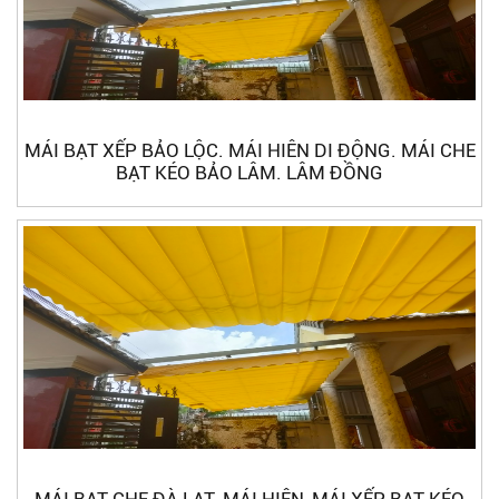
MÁI BẠT XẾP BẢO LỘC. MÁI HIÊN DI ĐỘNG. MÁI CHE
BẠT KÉO BẢO LÂM. LÂM ĐỒNG
MÁI BẠT CHE ĐÀ LẠT. MÁI HIÊN, MÁI XẾP, BẠT KÉO