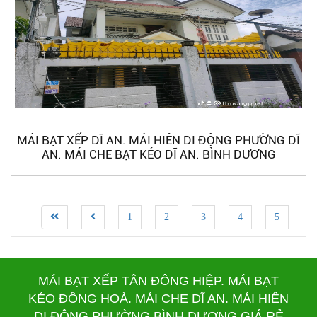
MÁI BẠT XẾP DĨ AN. MÁI HIÊN DI ĐỘNG PHƯỜNG DĨ
AN. MÁI CHE BẠT KÉO DĨ AN. BÌNH DƯƠNG
1
2
3
4
5
MÁI BẠT XẾP TÂN ĐÔNG HIỆP. MÁI BẠT
KÉO ĐÔNG HOÀ. MÁI CHE DĨ AN. MÁI HIÊN
DI ĐỘNG PHƯỜNG BÌNH DƯƠNG GIÁ RẺ