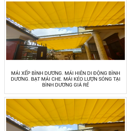
MÁI XẾP BÌNH DƯƠNG. MÁI HIÊN DI ĐỘNG BÌNH
DƯƠNG. BẠT MÁI CHE. MÁI KÉO LƯỢN SÓNG TẠI
BÌNH DƯƠNG GIÁ RẺ